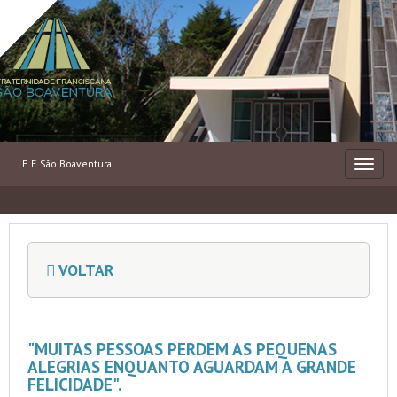
F. F. São Boaventura
MENU
VOLTAR
"MUITAS PESSOAS PERDEM AS PEQUENAS
ALEGRIAS ENQUANTO AGUARDAM A GRANDE
FELICIDADE".