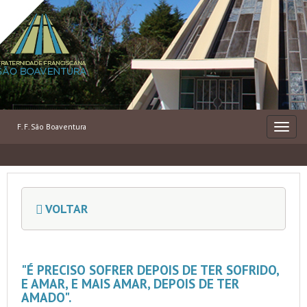
F. F. São Boaventura
MENU
VOLTAR
"É PRECISO SOFRER DEPOIS DE TER SOFRIDO,
E AMAR, E MAIS AMAR, DEPOIS DE TER
AMADO".